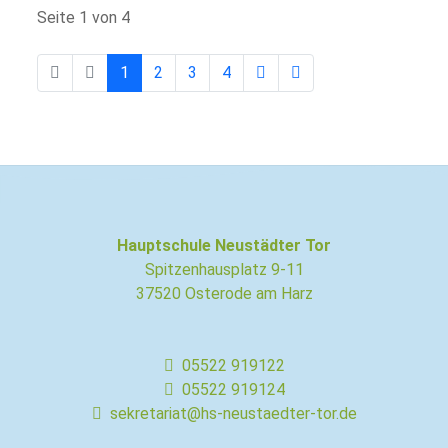
Seite 1 von 4
1
2
3
4
Hauptschule Neustädter Tor
Spitzenhausplatz 9-11
37520 Osterode am Harz
05522 919122
05522 919124
sekretariat@hs-neustaedter-tor.de